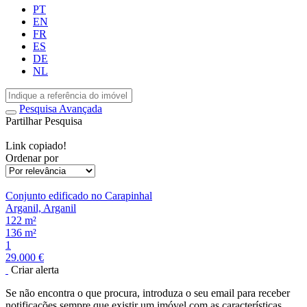
PT
EN
FR
ES
DE
NL
Pesquisa Avançada
Partilhar Pesquisa
Link copiado!
Ordenar por
Conjunto edificado no Carapinhal
Arganil, Arganil
122 m²
136 m²
1
29.000 €
Criar alerta
Se não encontra o que procura, introduza o seu email para receber
notificações sempre que existir um imóvel com as características