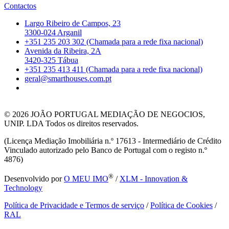
Contactos
Largo Ribeiro de Campos, 23
3300-024 Arganil
+351 235 203 302 (Chamada para a rede fixa nacional)
Avenida da Ribeira, 2A
3420-325 Tábua
+351 235 413 411 (Chamada para a rede fixa nacional)
geral@smarthouses.com.pt
© 2026
JOÃO PORTUGAL MEDIAÇÃO DE NEGOCIOS,
UNIP. LDA Todos os direitos reservados.
(Licença Mediação Imobiliária n.º 17613 - Intermediário de Crédito
Vinculado autorizado pelo Banco de Portugal com o registo n.º
4876)
®
Desenvolvido por
O MEU IMO
/
XLM - Innovation &
Technology
Política de Privacidade e Termos de serviço
/
Política de Cookies
/
RAL