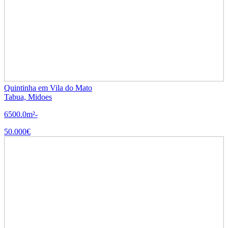
Quintinha em Vila do Mato
Tabua, Midoes
6500.0m²
-
50.000€