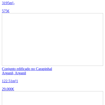
3
1
95m²
-
575€
Conjunto edificado no Carapinhal
Arganil, Arganil
122.51m²
1
29.000€