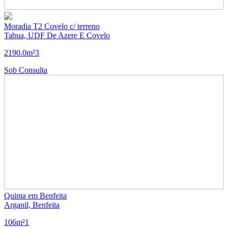
Moradia T2 Covelo c/ terreno
Tabua, UDF De Azere E Covelo
2
1
90.0m²
3
Sob Consulta
Quinta em Benfeita
Arganil, Benfeita
106m²
1