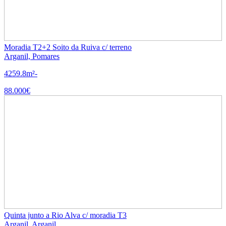
Moradia T2+2 Soito da Ruiva c/ terreno
Arganil, Pomares
4
2
59.8m²
-
88.000€
Quinta junto a Rio Alva c/ moradia T3
Arganil, Arganil