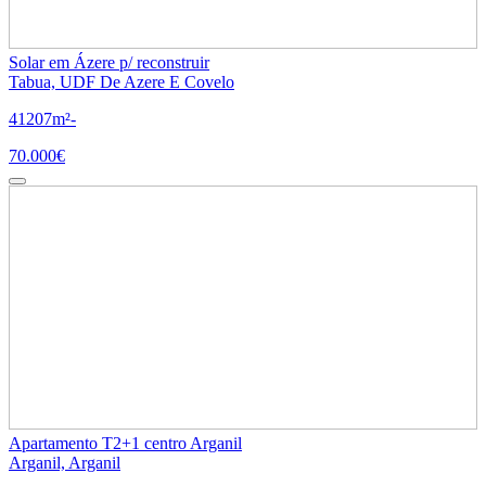
Solar em Ázere p/ reconstruir
Tabua, UDF De Azere E Covelo
4
1
207m²
-
70.000€
Apartamento T2+1 centro Arganil
Arganil, Arganil