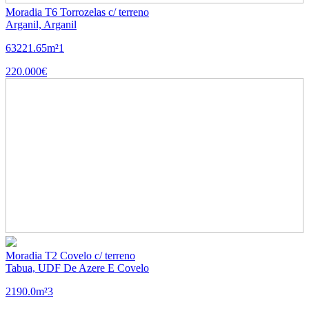
Moradia T6 Torrozelas c/ terreno
Arganil, Arganil
6
3
221.65m²
1
220.000€
Moradia T2 Covelo c/ terreno
Tabua, UDF De Azere E Covelo
2
1
90.0m²
3