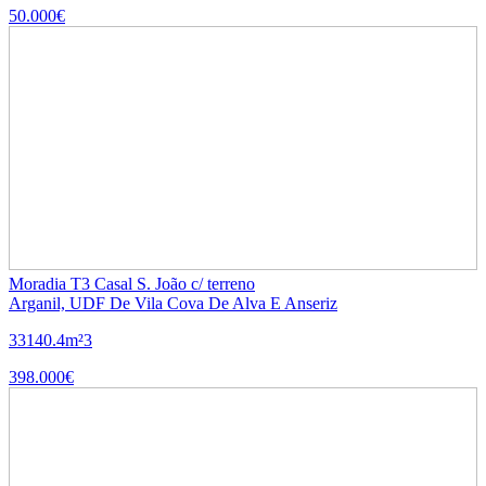
50.000€
Moradia T3 Casal S. João c/ terreno
Arganil, UDF De Vila Cova De Alva E Anseriz
3
3
140.4m²
3
398.000€