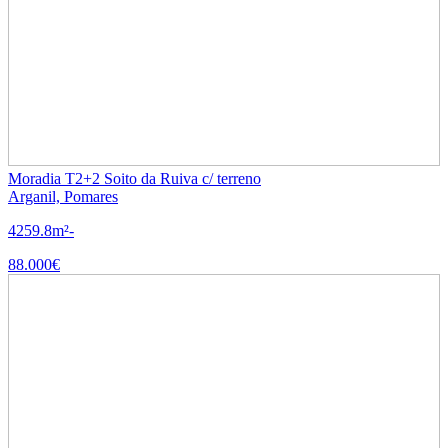
Moradia T2+2 Soito da Ruiva c/ terreno
Arganil, Pomares
4
2
59.8m²
-
88.000€