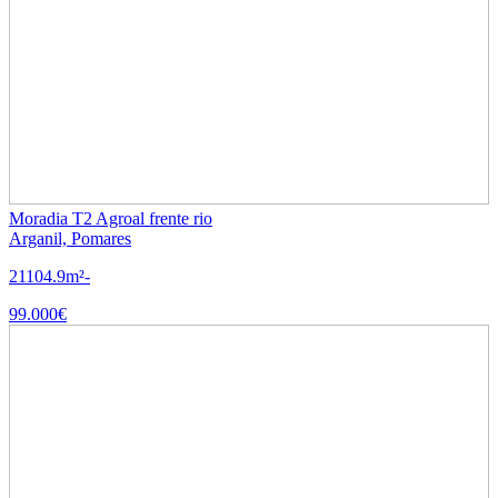
Moradia T2 Agroal frente rio
Arganil, Pomares
2
1
104.9m²
-
99.000€