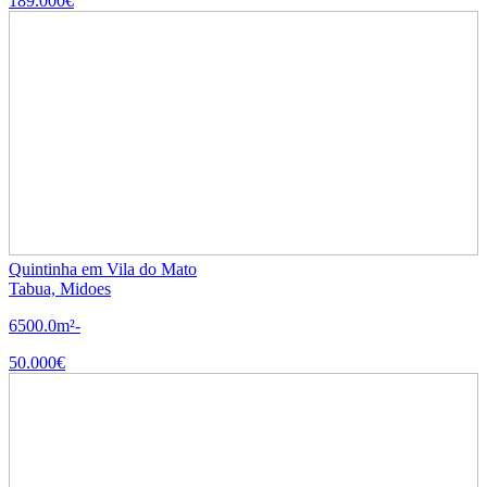
189.000€
Quintinha em Vila do Mato
Tabua, Midoes
6500.0m²
-
50.000€