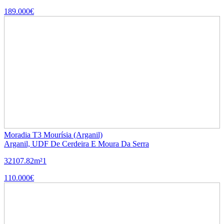
189.000€
Moradia T3 Mourísia (Arganil)
Arganil, UDF De Cerdeira E Moura Da Serra
3
2
107.82m²
1
110.000€