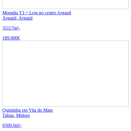
Moradia T3 + Loja no centro Arganil
Arganil, Arganil
3
1
117m²
-
189.000€
Quintinha em Vila do Mato
Tabua, Midoes
6500.0m²
-