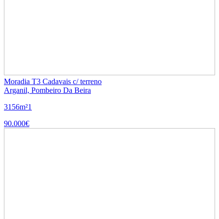
Moradia T3 Cadavais c/ terreno
Arganil, Pombeiro Da Beira
3
1
56m²
1
90.000€