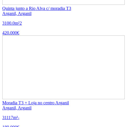
Quinta junto a Rio Alva c/ moradia T3
Arganil, Arganil
3
100.0m²
2
420.000€
Moradia T3 + Loja no centro Arganil
Arganil, Arganil
3
1
117m²
-