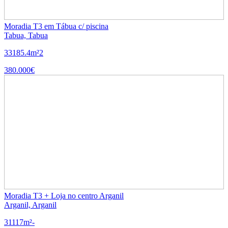
Moradia T3 em Tábua c/ piscina
Tabua, Tabua
3
3
185.4m²
2
380.000€
Moradia T3 + Loja no centro Arganil
Arganil, Arganil
3
1
117m²
-