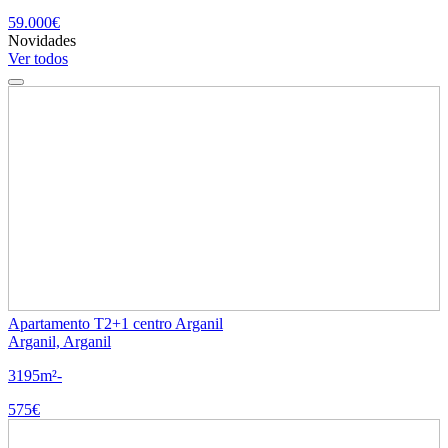
59.000€
Novidades
Ver todos
Apartamento T2+1 centro Arganil
Arganil, Arganil
3
1
95m²
-
575€