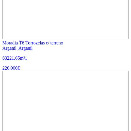
Moradia T6 Torrozelas c/ terreno
Arganil, Arganil
6
3
221.65m²
1
220.000€