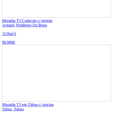
Moradia T3 Cadavais c/ terreno
Arganil, Pombeiro Da Beira
3
1
56m²
1
90.000€
Moradia T3 em Tábua c/ piscina
Tabua, Tabua