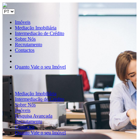
Imóveis
Mediação Imobiliária
Intermediação de Crédito
Sobre Nós
Recrutamento
Contactos
Quanto Vale o seu Imóvel
Mediação Imobiliária
Intermediação de Crédito
Sobre Nós
Imóveis
Pesquisa Avançada
Recrutamento
Contactos
Quanto Vale o seu Imóvel