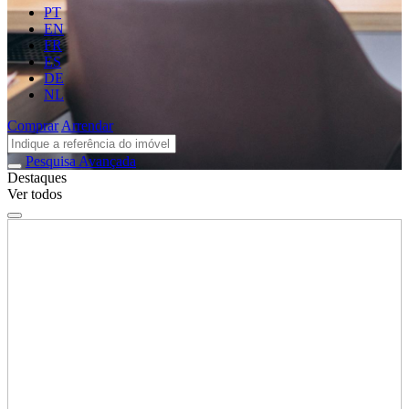
PT
EN
FR
ES
DE
NL
Comprar
Arrendar
Pesquisa Avançada
Destaques
Ver todos