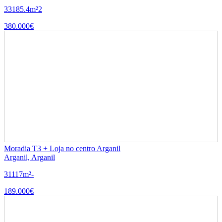
3
3
185.4m²
2
380.000€
Moradia T3 + Loja no centro Arganil
Arganil, Arganil
3
1
117m²
-
189.000€