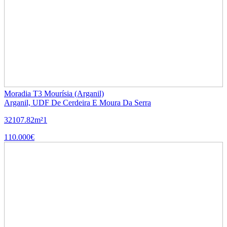
Moradia T3 Mourísia (Arganil)
Arganil, UDF De Cerdeira E Moura Da Serra
3
2
107.82m²
1
110.000€