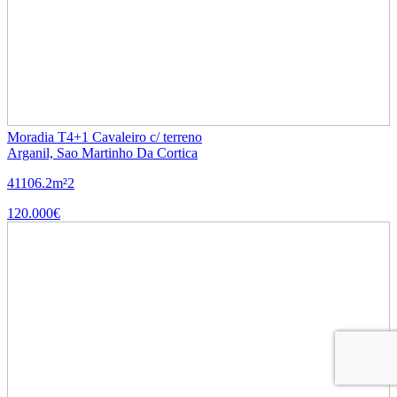
Moradia T4+1 Cavaleiro c/ terreno
Arganil, Sao Martinho Da Cortica
4
1
106.2m²
2
120.000€