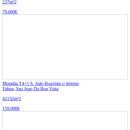
2
37m²
2
79.000€
Moradia T4+1 S. João Boavista c/ terreno
Tabua, Sao Joao Da Boa Vista
4
2
132m²
2
159.000€