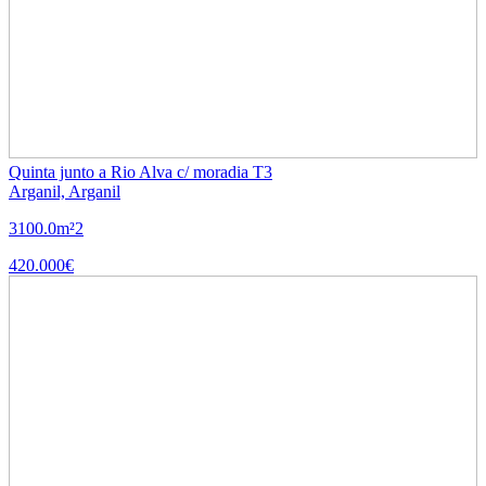
Quinta junto a Rio Alva c/ moradia T3
Arganil, Arganil
3
100.0m²
2
420.000€