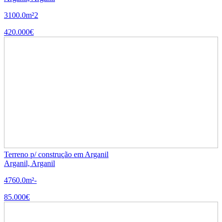
3
100.0m²
2
420.000€
Terreno p/ construção em Arganil
Arganil, Arganil
4760.0m²
-
85.000€