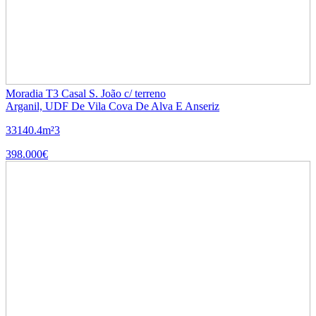
Moradia T3 Casal S. João c/ terreno
Arganil, UDF De Vila Cova De Alva E Anseriz
3
3
140.4m²
3
398.000€