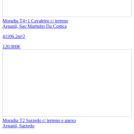
Moradia T4+1 Cavaleiro c/ terreno
Arganil, Sao Martinho Da Cortica
4
1
106.2m²
2
120.000€
Moradia T2 Sarzedo c/ terreno e anexo
Arganil, Sarzedo