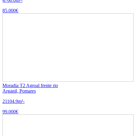
4760.0m²
-
85.000€
Moradia T2 Agroal frente rio
Arganil, Pomares
2
1
104.9m²
-
99.000€