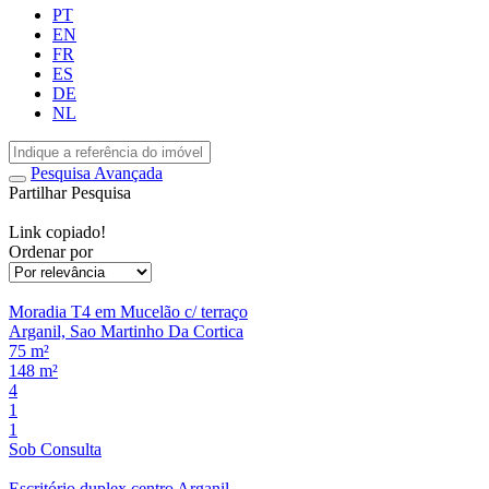
PT
EN
FR
ES
DE
NL
Pesquisa Avançada
Partilhar Pesquisa
Link copiado!
Ordenar por
Moradia T4 em Mucelão c/ terraço
Arganil, Sao Martinho Da Cortica
75 m²
148 m²
4
1
1
Sob Consulta
Escritório duplex centro Arganil