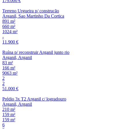
179.000 €
Terreno Urgueira p/ construção
Arganil, Sao Martinho Da Cortica
891 m²
660 m²
1024 m²
-
11.900 €
Ruína p/ reconstruir Arganil junto rio
Arganil, Arganil
83 m²
166 m²
9063 m²
2
2
51.000 €
Prédio 3x T2 Arganil c/ logradouro
Arganil, Arganil
210 m²
159 m²
159 m²
6