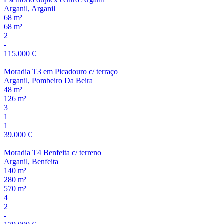
Arganil, Arganil
68 m²
68 m²
2
-
115.000 €
Moradia T3 em Picadouro c/ terraço
Arganil, Pombeiro Da Beira
48 m²
126 m²
3
1
1
39.000 €
Moradia T4 Benfeita c/ terreno
Arganil, Benfeita
140 m²
280 m²
570 m²
4
2
-