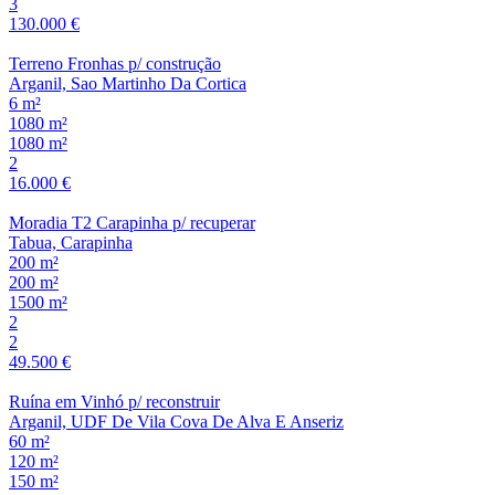
3
130.000 €
Terreno Fronhas p/ construção
Arganil, Sao Martinho Da Cortica
6 m²
1080 m²
1080 m²
2
16.000 €
Moradia T2 Carapinha p/ recuperar
Tabua, Carapinha
200 m²
200 m²
1500 m²
2
2
49.500 €
Ruína em Vinhó p/ reconstruir
Arganil, UDF De Vila Cova De Alva E Anseriz
60 m²
120 m²
150 m²