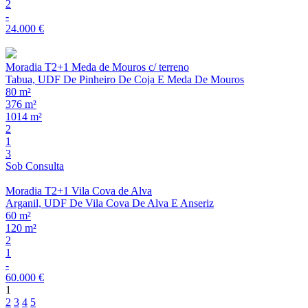
2
-
24.000 €
Moradia T2+1 Meda de Mouros c/ terreno
Tabua, UDF De Pinheiro De Coja E Meda De Mouros
80 m²
376 m²
1014 m²
2
1
3
Sob Consulta
Moradia T2+1 Vila Cova de Alva
Arganil, UDF De Vila Cova De Alva E Anseriz
60 m²
120 m²
2
1
-
60.000 €
1
2
3
4
5