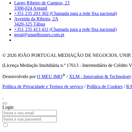
Largo Ribeiro de Campos, 23
3300-024 Arganil
+351 235 203 302 (Chamada para a rede fixa nacional)
Avenida da Ribeira, 2A
3420-325 Tábua
+351 235 413 411 (Chamada para a rede fixa nacional)
geral@smarthouses.com.pt
© 2026
JOÃO PORTUGAL MEDIAÇÃO DE NEGOCIOS, UNIP. LDA T
(Licença Mediação Imobiliária n.º 17613 - Intermediário de Crédito V
®
Desenvolvido por
O MEU IMO
/
XLM - Innovation & Technology
Política de Privacidade e Termos de serviço
/
Política de Cookies
/
R
Login