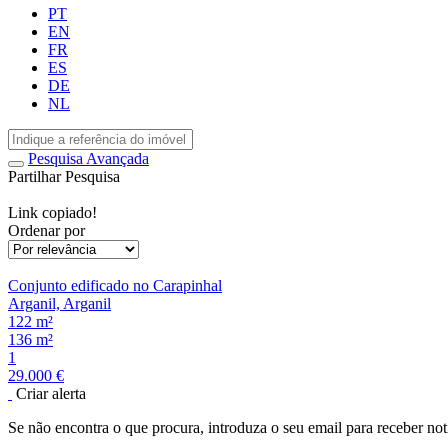
PT
EN
FR
ES
DE
NL
Pesquisa Avançada
Partilhar Pesquisa
Link copiado!
Ordenar por
Conjunto edificado no Carapinhal
Arganil, Arganil
122 m²
136 m²
1
29.000 €
Criar alerta
Se não encontra o que procura, introduza o seu email para receber not