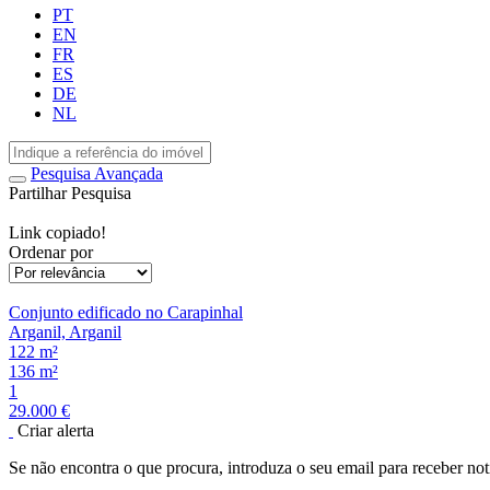
PT
EN
FR
ES
DE
NL
Pesquisa Avançada
Partilhar Pesquisa
Link copiado!
Ordenar por
Conjunto edificado no Carapinhal
Arganil, Arganil
122 m²
136 m²
1
29.000 €
Criar alerta
Se não encontra o que procura, introduza o seu email para receber not