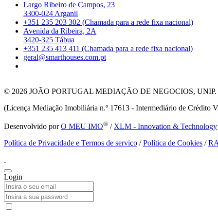
Largo Ribeiro de Campos, 23
3300-024 Arganil
+351 235 203 302 (Chamada para a rede fixa nacional)
Avenida da Ribeira, 2A
3420-325 Tábua
+351 235 413 411 (Chamada para a rede fixa nacional)
geral@smarthouses.com.pt
© 2026
JOÃO PORTUGAL MEDIAÇÃO DE NEGOCIOS, UNIP. LDA T
(Licença Mediação Imobiliária n.º 17613 - Intermediário de Crédito V
®
Desenvolvido por
O MEU IMO
/
XLM - Innovation & Technology
Política de Privacidade e Termos de serviço
/
Política de Cookies
/
R
Login