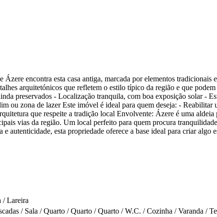
 Ázere encontra esta casa antiga, marcada por elementos tradicionais e
hes arquitetónicos que refletem o estilo típico da região e que podem s
 ainda preservados - Localização tranquila, com boa exposição solar - E
dim ou zona de lazer Este imóvel é ideal para quem deseja: - Reabilita
quitetura que respeite a tradição local Envolvente: Ázere é uma aldeia
incipais vias da região. Um local perfeito para quem procura tranquil
 e autenticidade, esta propriedade oferece a base ideal para criar algo e
 / Lareira
scadas / Sala / Quarto / Quarto / Quarto / W.C. / Cozinha / Varanda / T