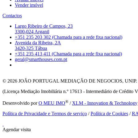
Vender imóvel
Contactos
Largo Ribeiro de Campos, 23
3300-024 Arganil
+351 235 203 302 (Chamada para a rede fixa nacional)
Avenida da Ribeira, 2A
3420-325 Tábua
+351 235 413 411 (Chamada para a rede fixa nacional)
geral@smarthouses.com.pt
© 2026
JOÃO PORTUGAL MEDIAÇÃO DE NEGOCIOS, UNIP. LDA T
(Licença Mediação Imobiliária n.º 17613 - Intermediário de Crédito V
®
Desenvolvido por
O MEU IMO
/
XLM - Innovation & Technology
Política de Privacidade e Termos de serviço
/
Política de Cookies
/
R
Agendar visita