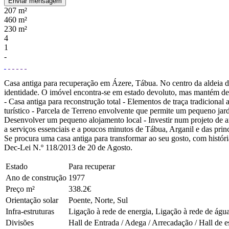
Enviar mensagem
207 m²
460 m²
230 m²
4
1
-
Casa antiga para recuperação em Ázere, Tábua. No centro da aldeia de
identidade. O imóvel encontra-se em estado devoluto, mas mantém detal
- Casa antiga para reconstrução total - Elementos de traça tradicional
turístico - Parcela de Terreno envolvente que permite um pequeno jar
Desenvolver um pequeno alojamento local - Investir num projeto de ar
a serviços essenciais e a poucos minutos de Tábua, Arganil e das pr
Se procura uma casa antiga para transformar ao seu gosto, com história
Dec-Lei N.º 118/2013 de 20 de Agosto.
Estado
Para recuperar
Ano de construção
1977
Preço m²
338.2€
Orientação solar
Poente, Norte, Sul
Infra-estruturas
Ligação à rede de energia, Ligação à rede de água
Divisões
Hall de Entrada / Adega / Arrecadação / Hall de e