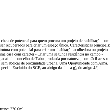
 cheia de potencial para quem procura um projeto de reabilitação com
er recuperados para criar um espaço único. Características principais:
strutura com potencial para criar uma habitação acolhedora ou projeto
r uma casa com carácter - Criar uma segunda residência no campo -
 pacata do concelho de Tábua, rodeada por natureza, com fácil acesso
idade sem abdicar de proximidade urbana. Uma Oportunidade com Alma.
special. Excluído do SCE, ao abrigo da alínea g), do artigo 4.º, do
erreno: 230.0m²