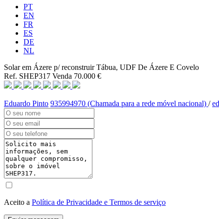
PT
EN
FR
ES
DE
NL
Solar em Ázere p/ reconstruir
Tábua, UDF De Ázere E Covelo
Ref. SHEP317
Venda
70.000 €
Eduardo Pinto
935994970 (Chamada para a rede móvel nacional)
/
e
Aceito a
Política de Privacidade e Termos de serviço