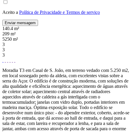
Aceito a
Política de Privacidade e Termos de serviço
Enviar mensagem
140.4 m²
209 m²
5250 m²
3
3
3
Moradia T3 em Casal de S. João, em terreno vedado com 5.250 m2,
em local sossegado perto da aldeia, com excelentes vistas sobre a
serra do Açor. O edifício é de construção moderna, com soluções de
alta qualidade e eficiência energética: aquecimento de águas através
de coletor solar; aquecimento central através de radiadores
aquecidos através de caldeira a gás interligada com o
termoacumulador; janelas com vidro duplo, portadas interiores em
madeira maciça. Óptima exposição solar. Todo o edifício se
desenvolve num único piso: - do alpendre exterior, coberto, acede-se
à porta de entrada, que dá acesso ao hall de entrada, e daqui para a
sala de estar, com lareira e recuperador a lenha, e para a sala de
jantar, ambas com acesso através de porta de sacada para o enorme