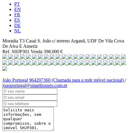
PT
EN
FR
ES
DE
NL
Moradia T3 Casal S. João c/ terreno
Arganil, UDF De Vila Cova
De Alva E Anseriz
Ref. SHJP301
Venda
398.000 €
João Portugal
964207360 (Chamada para a rede móvel nacional)
/
joaoportugal@smarthouses.com.pt