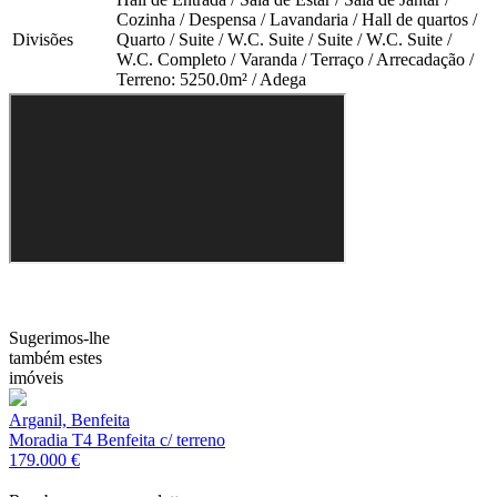
Cozinha / Despensa / Lavandaria / Hall de quartos /
Divisões
Quarto / Suite / W.C. Suite / Suite / W.C. Suite /
W.C. Completo / Varanda / Terraço / Arrecadação /
Terreno: 5250.0m² / Adega
Sugerimos-lhe
também estes
imóveis
Arganil, Benfeita
Moradia T4 Benfeita c/ terreno
179.000 €