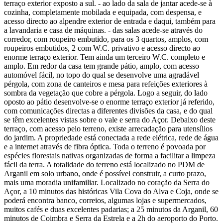
terraço exterior exposto a sul. - ao lado da sala de jantar acede-se à
cozinha, completamente mobilada e equipada, com despensa, e
acesso directo ao alpendre exterior de entrada e daqui, também para
a lavandaria e casa de máquinas. - das salas acede-se através do
corredor, com roupeiro embutido, para os 3 quartos, amplos, com
roupeiros embutidos, 2 com W.C. privativo e acesso directo ao
enorme terraço exterior. Tem ainda um terceiro W.C. completo e
amplo. Em redor da casa tem grande pátio, amplo, com acesso
automóvel fácil, no topo do qual se desenvolve uma agradável
pérgola, com zona de canteiros e mesa para refeições exteriores à
sombra da vegetação que cobre a pérgola. Logo a seguir, do lado
oposto ao pátio desenvolve-se o enorme terraço exterior já referido,
com comunicações directas a diferentes divisões da casa, e do qual
se têm excelentes vistas sobre o vale e serra do Açor. Debaixo deste
terraço, com acesso pelo terreno, existe arrecadação para utensílios
do jardim. A propriedade está conectada a rede elétrica, rede de água
e a internet através de fibra óptica. Toda o terreno é povoada por
espécies florestais nativas organizadas de forma a facilitar a limpeza
fácil da terra. A totalidade do terreno está localizado no PDM de
Arganil em solo urbano, onde é possível construir, a curto prazo,
mais uma moradia unifamiliar. Localizado no coração da Serra do
Açor, a 10 minutos das históricas Vila Cova do Alva e Coja, onde se
poderá encontra banco, correios, algumas lojas e supermercados,
muitos cafés e duas excelentes padarias; a 25 minutos da Arganil, 60
minutos de Coimbra e Serra da Estrela e a 2h do aeroporto do Porto.