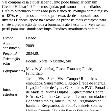
Vai comprar casa e quer saber quanto pode financiar com um
Crédito Habitação? Podemos ajudar, pois somos Intermediários de
Crédito Vinculado autorizado pelo Banco de Portugal com o registo
nº 4876, e ajudamos em todo o processo, desde a consulta aos
diversos Bancos, apoio na escolha da proposta mais vantajosa para
si, até à preparação de toda a burocracia até à escritura. Veja se tem
perfil para uma simulação: https://creditos.smarthouses.com.pt/
Estado
Usado
Ano de
2009
construção
Preço m²
2834.8€
Orientação
Poente, Norte, Nascente, Sul
solar
Moveis (Cozinha), Placa, Exaustor, Fogão,
Equipamentos
Frigorífico
Jardim, Vista Serra, Vista Campo / Roupeiros
embutidos, Saneamento, Ligação à rede de energia,
Ligação à rede de água / Caixilharias PVC, Portadas
Infra-
de Madeira, Vidros Duplos / Aquecimento Central
estruturas
Elétrico, Caldeira Gás, Lareira, Termoacumulador /
Banheira simples, Janela, Polibã, Resguardos de
banheira, Resguardos de Polibã / Painéis Solares
Hall de Entrada / Sala de Estar / Sala de Jantar /