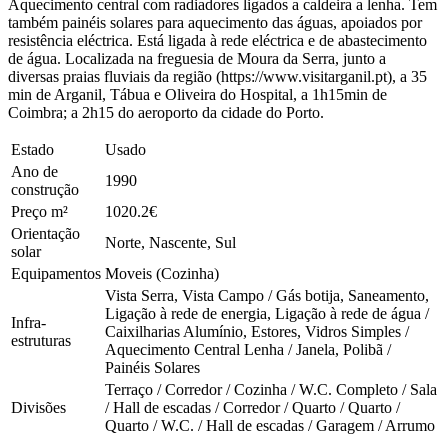
Aquecimento central com radiadores ligados a caldeira a lenha. Tem
também painéis solares para aquecimento das águas, apoiados por
resistência eléctrica. Está ligada à rede eléctrica e de abastecimento
de água. Localizada na freguesia de Moura da Serra, junto a
diversas praias fluviais da região (https://www.visitarganil.pt), a 35
min de Arganil, Tábua e Oliveira do Hospital, a 1h15min de
Coimbra; a 2h15 do aeroporto da cidade do Porto.
Estado
Usado
Ano de
1990
construção
Preço m²
1020.2€
Orientação
Norte, Nascente, Sul
solar
Equipamentos
Moveis (Cozinha)
Vista Serra, Vista Campo / Gás botija, Saneamento,
Ligação à rede de energia, Ligação à rede de água /
Infra-
Caixilharias Alumínio, Estores, Vidros Simples /
estruturas
Aquecimento Central Lenha / Janela, Polibã /
Painéis Solares
Terraço / Corredor / Cozinha / W.C. Completo / Sala
Divisões
/ Hall de escadas / Corredor / Quarto / Quarto /
Quarto / W.C. / Hall de escadas / Garagem / Arrumo