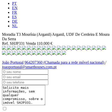
PT
EN
FR
ES
DE
NL
Moradia T3 Mourísia (Arganil)
Arganil, UDF De Cerdeira E Moura
Da Serra
Ref. SHJP331
Venda
110.000 €
João Portugal
964207360 (Chamada para a rede móvel nacional)
/
joaoportugal@smarthouses.com.pt