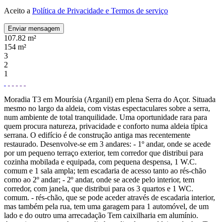
Aceito a
Política de Privacidade e Termos de serviço
Enviar mensagem
107.82 m²
154 m²
3
2
1
Moradia T3 em Mourísia (Arganil) em plena Serra do Açor. Situada
mesmo no largo da aldeia, com vistas espectaculares sobre a serra,
num ambiente de total tranquilidade. Uma oportunidade rara para
quem procura natureza, privacidade e conforto numa aldeia típica
serrana. O edifício é de construção antiga mas recentemente
restaurado. Desenvolve-se em 3 andares: - 1º andar, onde se acede
por um pequeno terraço exterior, tem corredor que distribui para
cozinha mobilada e equipada, com pequena despensa, 1 W.C.
comum e 1 sala ampla; tem escadaria de acesso tanto ao rés-chão
como ao 2º andar; - 2º andar, onde se acede pelo interior, tem
corredor, com janela, que distribui para os 3 quartos e 1 WC.
comum. - rés-chão, que se pode aceder através de escadaria interior,
mas também pela rua, tem uma garagem para 1 automóvel, de um
lado e do outro uma arrecadação Tem caixilharia em alumínio.