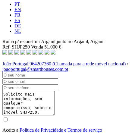
PT
EN
FR
ES
DE
NL
Ruína p/ reconstruir Arganil junto rio
Arganil, Arganil
Ref. SHJP250
Venda
51.000 €
João Portugal
964207360 (Chamada para a rede móvel nacional)
/
joaoportugal@smarthouses.com.pt
Aceito a
Política de Privacidade e Termos de serviço