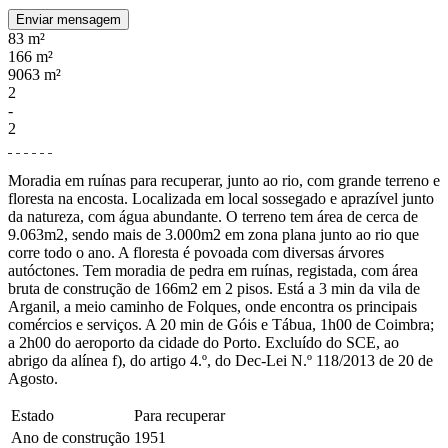
Enviar mensagem
83 m²
166 m²
9063 m²
2
-
2
Moradia em ruínas para recuperar, junto ao rio, com grande terreno e
floresta na encosta. Localizada em local sossegado e aprazível junto
da natureza, com água abundante. O terreno tem área de cerca de
9.063m2, sendo mais de 3.000m2 em zona plana junto ao rio que
corre todo o ano. A floresta é povoada com diversas árvores
autóctones. Tem moradia de pedra em ruínas, registada, com área
bruta de construção de 166m2 em 2 pisos. Está a 3 min da vila de
Arganil, a meio caminho de Folques, onde encontra os principais
comércios e serviços. A 20 min de Góis e Tábua, 1h00 de Coimbra;
a 2h00 do aeroporto da cidade do Porto. Excluído do SCE, ao
abrigo da alínea f), do artigo 4.º, do Dec-Lei N.º 118/2013 de 20 de
Agosto.
Estado
Para recuperar
Ano de construção
1951