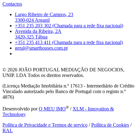
Contactos
Largo Ribeiro de Campos, 23
3300-024 Arganil
+351 235 203 302 (Chamada para a rede fixa nacional)
Avenida da Ribeira, 2A
3420-325 Tábua
+351 235 413 411 (Chamada para a rede fixa nacional)
geral@smarthouses.com.pt
© 2026
JOÃO PORTUGAL MEDIAÇÃO DE NEGOCIOS,
UNIP. LDA Todos os direitos reservados.
(Licença Mediação Imobiliária n.º 17613 - Intermediário de Crédito
Vinculado autorizado pelo Banco de Portugal com o registo n.º
4876)
®
Desenvolvido por
O MEU IMO
/
XLM - Innovation &
Technology
Política de Privacidade e Termos de serviço
/
Política de Cookies
/
RAL