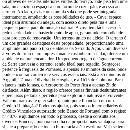
ou através de escadas interiores vindas do terraço. Este piso tem uma
sala, uma cozinha espaçosa com forno de cozer pão, e acesso ao
terreno. Ao lado, existe uma ampla sala que pode ser integrada
internamente, ampliando as possibilidades de uso. - Cave: espaço
ideal para arrumos ou adega, com acesso direto pela rua e uma
pequena janela para iluminação natural. A casa tem fácil acesso à
rede eletricidade e abastecimento de água, garantindo comodidade
para projetos de renovação. Um terreno único na aldeia: O terreno é
um dos grandes destaques desta propriedade, proporcionando uma
amplitude rara para o tipo de aldeias da Serra do Açor. Com diversas
árvores de fruto e um impressionante castanheiro secular, oferece um
ambiente natural encantador. Um pequeno regato de água corrente
da Serra atravessa o terreno, sendo ideal para regadio. Sorgaçosa
pertence à freguesia de Pomares, a apenas 10 minutos da sede, onde
pode encontrar comércio e serviços essenciais. Está a 35 minutos de
Arganil, Tábua e Oliveira do Hospital, e a 1h15 de Coimbra. Para
viagens mais longas, o Aeroporto do Porto fica a apenas 2h de
distância. Além disso, a região oferece praias fluviais deslumbrantes
e percursos pedonais perfeitos para explorar a natureza envolvente.
Vai comprar casa e quer saber quanto pode financiar com um
Crédito Habitação? Podemos ajudar, pois somos Intermediários de
Crédito Vinculado autorizado pelo Banco de Portugal com o registo
nº 4876, e ajudamos em todo o processo, desde a consulta aos
diversos Bancos, apoio na escolha da proposta mais vantajosa para
si, até à preparação de toda a burocracia até à escritura. Veja se tem