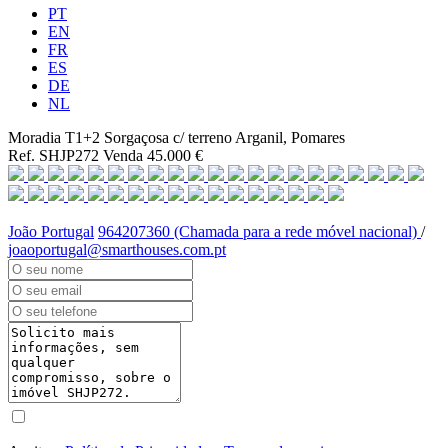
PT
EN
FR
ES
DE
NL
Moradia T1+2 Sorgaçosa c/ terreno
Arganil, Pomares
Ref. SHJP272
Venda
45.000 €
João Portugal
964207360 (Chamada para a rede móvel nacional)
/
joaoportugal@smarthouses.com.pt