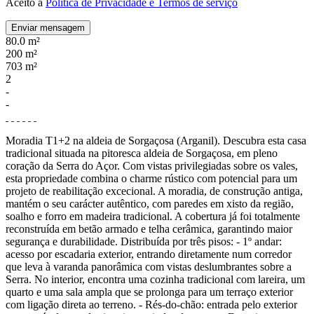
Aceito a
Política de Privacidade e Termos de serviço
Enviar mensagem
80.0 m²
200 m²
703 m²
2
-
-
Moradia T1+2 na aldeia de Sorgaçosa (Arganil). Descubra esta casa
tradicional situada na pitoresca aldeia de Sorgaçosa, em pleno
coração da Serra do Açor. Com vistas privilegiadas sobre os vales,
esta propriedade combina o charme rústico com potencial para um
projeto de reabilitação excecional. A moradia, de construção antiga,
mantém o seu carácter autêntico, com paredes em xisto da região,
soalho e forro em madeira tradicional. A cobertura já foi totalmente
reconstruída em betão armado e telha cerâmica, garantindo maior
segurança e durabilidade. Distribuída por três pisos: - 1º andar:
acesso por escadaria exterior, entrando diretamente num corredor
que leva à varanda panorâmica com vistas deslumbrantes sobre a
Serra. No interior, encontra uma cozinha tradicional com lareira, um
quarto e uma sala ampla que se prolonga para um terraço exterior
com ligação direta ao terreno. - Rés-do-chão: entrada pelo exterior