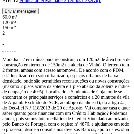
Aceito a
Política de Privacidade e Termos de serviço
Enviar mensagem
60.0 m²
120 m²
150 m²
2
-
-
Moradia T2 em ruínas para reconstruir, com 120m2 de área bruta de
construção em terreno de 150m2 na aldeia de Vinhó. O terreno tem
2 frentes, ambas com acesso automóvel. De acordo com o PDM,
está localizado em solo urbanizado, espaços urbanos de baixa
densidade, onde são permitidas reconstruções ou novas construções
(máximo 2 pisos acima da soleira e 1 piso abaixo da soleira e índice
de ocupação de 40%). Localizado a 5 minutos de Coja, onde se
encontram os principais serviços e comércios e a 20 minutos da vila
de Arganil. Excluído do SCE, ao abrigo da alínea f), do artigo 4.º,
do Dec-Lei N.º 118/2013 de 20 de Agosto. Vai comprar casa e quer
saber quanto pode financiar com um Crédito Habitação? Podemos
ajudar, pois somos Intermediários de Crédito Vinculado autorizado
pelo Banco de Portugal com o registo nº 4876, e ajudamos em todo
o processo, desde a consulta aos diversos Bancos, apoio na escolha