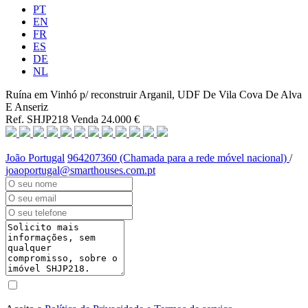
PT
EN
FR
ES
DE
NL
Ruína em Vinhó p/ reconstruir
Arganil, UDF De Vila Cova De Alva
E Anseriz
Ref. SHJP218
Venda
24.000 €
João Portugal
964207360 (Chamada para a rede móvel nacional)
/
joaoportugal@smarthouses.com.pt