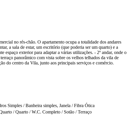
omercial no rés-chão. O apartamento ocupa a totalidade dos andares
tar, a sala de estar, um escritório (que poderia ser um quarto) e a
 espaço exterior para adaptar a várias utilizações. - 2º andar, onde o
um terraço panorâmico com vista sobre os velhos telhados da vila de
o do centro da Vila, junto aos principais serviços e comércio.
os Simples / Banheira simples, Janela / Fibra Ótica
 / Quarto / Quarto / W.C. Completo / Sotão / Terraço