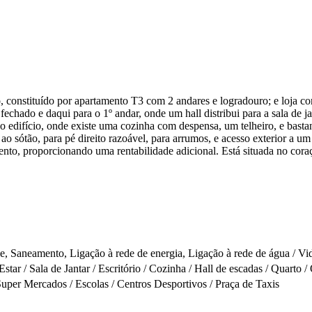
o, constituído por apartamento T3 com 2 andares e logradouro; e loja c
fechado e daqui para o 1º andar, onde um hall distribui para a sala de jan
 edifício, onde existe uma cozinha com despensa, um telheiro, e bastante
r ao sótão, para pé direito razoável, para arrumos, e acesso exterior a 
nto, proporcionando uma rentabilidade adicional. Está situada no coraçã
, Saneamento, Ligação à rede de energia, Ligação à rede de água / Vidr
 Estar / Sala de Jantar / Escritório / Cozinha / Hall de escadas / Quarto
Super Mercados / Escolas / Centros Desportivos / Praça de Taxis