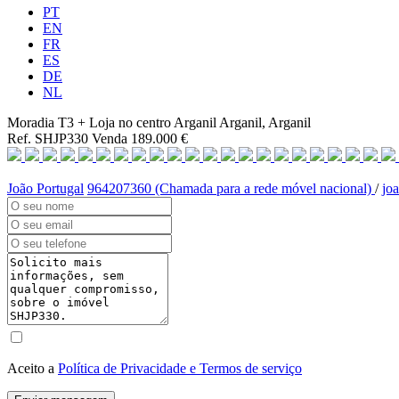
PT
EN
FR
ES
DE
NL
Moradia T3 + Loja no centro Arganil
Arganil, Arganil
Ref. SHJP330
Venda
189.000 €
João Portugal
964207360 (Chamada para a rede móvel nacional)
/
jo
Aceito a
Política de Privacidade e Termos de serviço