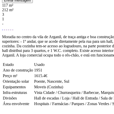
Enviar mensagem
117 m²
212 m²
3
1
-
Moradia no centro da vila de Arganil, de traça antiga e boa construçã
superiores: - 1º andar, que se acede diretamente pela rua para um hall, 
cozinha. Da cozinha tem-se acesso ao logradouro, na parte posterior do
hall distribui para 3 quartos, e 1 W.C. completo. Existe acesso interio
Arganil. A loja comercial ocupa todo o rés-chão, e está em funcioname
Estado
Usado
Ano de construção
1951
Preço m²
1615.4€
Orientação solar
Poente, Nascente, Sul
Equipamentos
Moveis (Cozinha)
Infra-estruturas
Vista Cidade / Churrasqueira / Barbecue, Marquise
Divisões
Hall de escadas / Loja / Hall de Entrada / Sala de
Área envolvente
Hospitais / Farmácias / Parques / Zonas Verdes / 