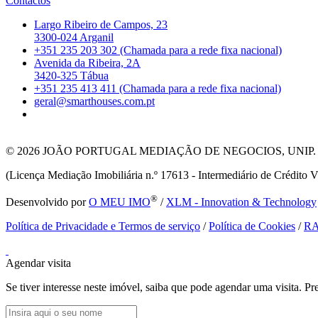
Contactos
Largo Ribeiro de Campos, 23
3300-024 Arganil
+351 235 203 302 (Chamada para a rede fixa nacional)
Avenida da Ribeira, 2A
3420-325 Tábua
+351 235 413 411 (Chamada para a rede fixa nacional)
geral@smarthouses.com.pt
© 2026
JOÃO PORTUGAL MEDIAÇÃO DE NEGOCIOS, UNIP. LDA T
(Licença Mediação Imobiliária n.º 17613 - Intermediário de Crédito V
®
Desenvolvido por
O MEU IMO
/
XLM - Innovation & Technology
Política de Privacidade e Termos de serviço
/
Política de Cookies
/
R
Agendar visita
Se tiver interesse neste imóvel, saiba que pode agendar uma visita. 