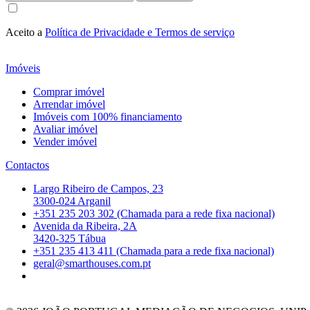
Aceito a
Política de Privacidade e Termos de serviço
Imóveis
Comprar imóvel
Arrendar imóvel
Imóveis com 100% financiamento
Avaliar imóvel
Vender imóvel
Contactos
Largo Ribeiro de Campos, 23
3300-024 Arganil
+351 235 203 302 (Chamada para a rede fixa nacional)
Avenida da Ribeira, 2A
3420-325 Tábua
+351 235 413 411 (Chamada para a rede fixa nacional)
geral@smarthouses.com.pt