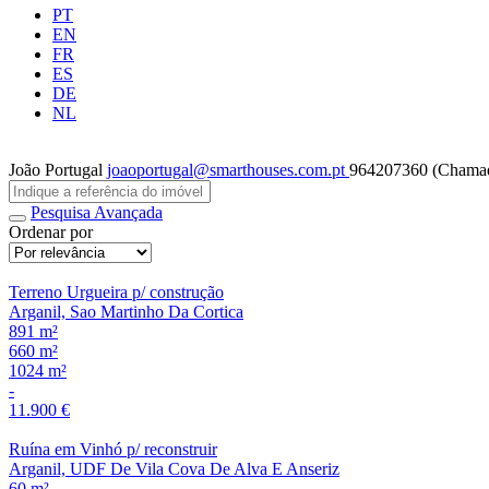
PT
EN
FR
ES
DE
NL
João Portugal
joaoportugal@smarthouses.com.pt
964207360 (Chamada
Pesquisa Avançada
Ordenar por
Terreno Urgueira p/ construção
Arganil, Sao Martinho Da Cortica
891 m²
660 m²
1024 m²
-
11.900 €
Ruína em Vinhó p/ reconstruir
Arganil, UDF De Vila Cova De Alva E Anseriz
60 m²