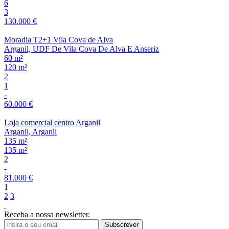
6
3
130.000 €
Moradia T2+1 Vila Cova de Alva
Arganil, UDF De Vila Cova De Alva E Anseriz
60 m²
120 m²
2
1
-
60.000 €
Loja comercial centro Arganil
Arganil, Arganil
135 m²
135 m²
2
-
81.000 €
1
2
3
Receba a nossa newsletter.
Subscrever