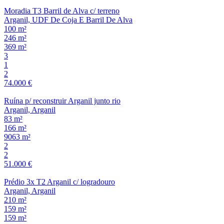
Moradia T3 Barril de Alva c/ terreno
Arganil, UDF De Coja E Barril De Alva
100 m²
246 m²
369 m²
3
1
2
74.000 €
Ruína p/ reconstruir Arganil junto rio
Arganil, Arganil
83 m²
166 m²
9063 m²
2
2
51.000 €
Prédio 3x T2 Arganil c/ logradouro
Arganil, Arganil
210 m²
159 m²
159 m²