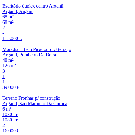
Escritório duplex centro Arganil
Arganil, Arganil
68 m²
68 m²
2
-
115.000 €
Moradia T3 em Picadouro c/ terraço
Arganil, Pombeiro Da Beira
48 m²
126 m²
3
1
1
39.000 €
Terreno Fronhas p/ construção
Arganil, Sao Martinho Da Cortica
6 m²
1080 m²
1080 m²
2
16.000 €