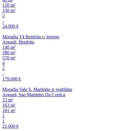
120 m²
150 m²
2
-
24.000 €
Moradia T4 Benfeita c/ terreno
Arganil, Benfeita
140 m²
280 m²
570 m²
4
2
-
179.000 €
Moradia Vale S. Martinho p/ reabilitar
Arganil, Sao Martinho Da Cortica
23 m²
163 m²
181 m²
1
1
21.000 €