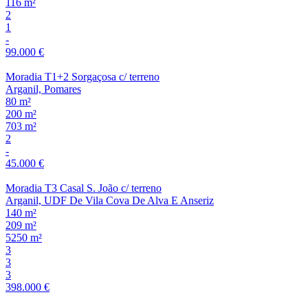
116 m²
2
1
-
99.000 €
Moradia T1+2 Sorgaçosa c/ terreno
Arganil, Pomares
80 m²
200 m²
703 m²
2
-
45.000 €
Moradia T3 Casal S. João c/ terreno
Arganil, UDF De Vila Cova De Alva E Anseriz
140 m²
209 m²
5250 m²
3
3
3
398.000 €