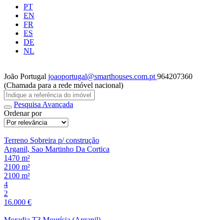
PT
EN
FR
ES
DE
NL
João Portugal
joaoportugal@smarthouses.com.pt
964207360
(Chamada para a rede móvel nacional)
Pesquisa Avançada
Ordenar por
Terreno Sobreira p/ construção
Arganil, Sao Martinho Da Cortica
1470 m²
2100 m²
2100 m²
4
2
16.000 €
Moradia T3 Mourísia (Arganil)