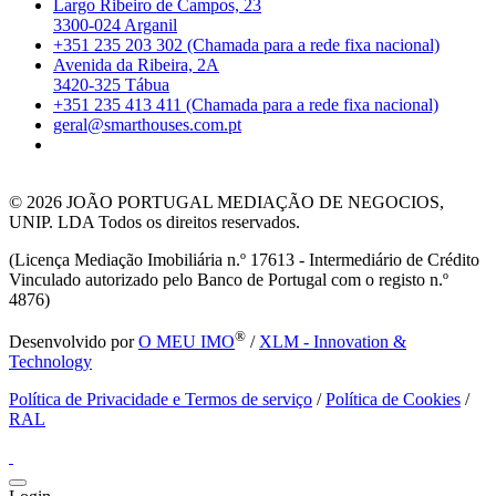
Largo Ribeiro de Campos, 23
3300-024 Arganil
+351 235 203 302 (Chamada para a rede fixa nacional)
Avenida da Ribeira, 2A
3420-325 Tábua
+351 235 413 411 (Chamada para a rede fixa nacional)
geral@smarthouses.com.pt
© 2026
JOÃO PORTUGAL MEDIAÇÃO DE NEGOCIOS,
UNIP. LDA Todos os direitos reservados.
(Licença Mediação Imobiliária n.º 17613 - Intermediário de Crédito
Vinculado autorizado pelo Banco de Portugal com o registo n.º
4876)
®
Desenvolvido por
O MEU IMO
/
XLM - Innovation &
Technology
Política de Privacidade e Termos de serviço
/
Política de Cookies
/
RAL