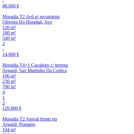
-
88.000 €
Moradia T2 Avô p/ reconstruir
Oliveira Do Hospital, Avo
120 m²
180 m²
540 m²
2
-
14.000 €
Moradia T4+1 Cavaleiro c/ terreno
Arganil, Sao Martinho Da Cortica
106 m²
236 m²
700 m²
4
1
2
120.000 €
Moradia T2 Agroal frente rio
Arganil, Pomares
104 m²