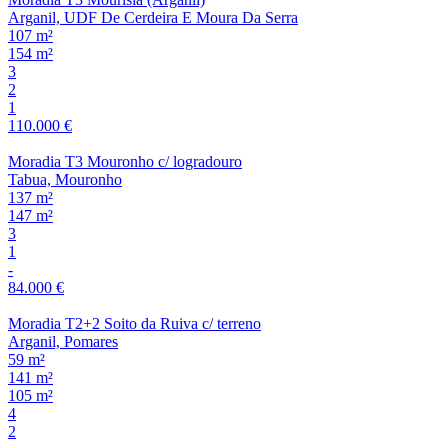
Arganil, UDF De Cerdeira E Moura Da Serra
107 m²
154 m²
3
2
1
110.000 €
Moradia T3 Mouronho c/ logradouro
Tabua, Mouronho
137 m²
147 m²
3
1
-
84.000 €
Moradia T2+2 Soito da Ruiva c/ terreno
Arganil, Pomares
59 m²
141 m²
105 m²
4
2