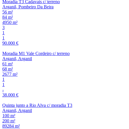
Moradia T3 Cadavais c/ terreno
Arganil, Pombeiro Da Beira
56 m²
84 m²
4950 m²
3
1
1
90.000 €
Moradia M1 Vale Cordeiro c/ terreno
Arganil, Arganil
61 m²
68 m²
2677 m²
1
1
-
38.000 €
Quinta junto a Rio Alva c/ moradia T3
Arganil, Arganil
100 m²
200 m²
89284 m²